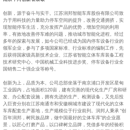
创新，源于奋斗与实干。江苏润邦智能车库股份有限公司致
力于用科技的力量助力停车空间的提升，改善交通拥挤，实
现智能停车生活，充分发挥产品的优势，增加空间的利用
率，有效地改善停车难的问题，推动城市智能化进程。经过
多年的探索与发展，如今公司已经成为国内停车设备行业的
领军企业，参与了多项国家标准、行业标准的编制工作，先
后获得国家级高新技术企业、江苏省智能立体车库装备工程
技术研究中心、中国机械工业科技进步奖、停车设备行业全
国销售二十强企业等称号。
创新为上，品质为本。公司总部坐落于南京浦口开发区星甸
工业园内，占地面积120亩，建有完善的现代化生产厂房和研
发、办公配套设施，拥有先进的生产、检测设备，又先后投
入巨资分别在江苏南通市和安徽桐城市建设了现代化的立体
车库配套生产基地，生产规模位于行业前列。润邦人秉承 “创
百年润邦，树民族品牌，做中国最好的立体车库”的企业愿
景，以匠心打磨产品，以口碑树立品牌，凭借多年的经验积